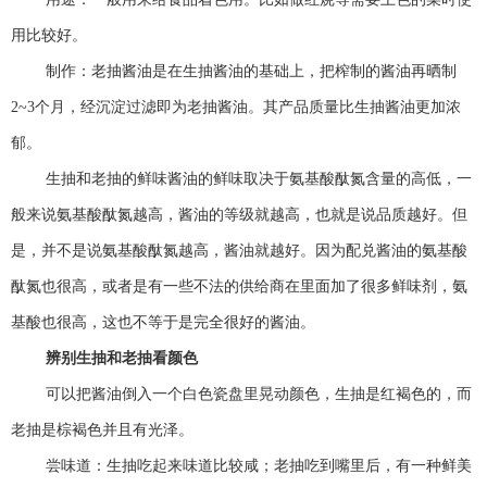
用比较好。
制作：老抽酱油是在生抽酱油的基础上，把榨制的酱油再晒制
2~3个月，经沉淀过滤即为老抽酱油。其产品质量比生抽酱油更加浓
郁。
生抽和老抽的鲜味酱油的鲜味取决于氨基酸酞氮含量的高低，一
般来说氨基酸酞氮越高，酱油的等级就越高，也就是说品质越好。但
是，并不是说氨基酸酞氮越高，酱油就越好。因为配兑酱油的氨基酸
酞氮也很高，或者是有一些不法的供给商在里面加了很多鲜味剂，氨
基酸也很高，这也不等于是完全很好的酱油。
辨别生抽和老抽看颜色
可以把酱油倒入一个白色瓷盘里晃动颜色，生抽是红褐色的，而
老抽是棕褐色并且有光泽。
尝味道：生抽吃起来味道比较咸；老抽吃到嘴里后，有一种鲜美