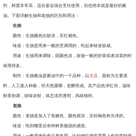
剂，鲜度非常高，适合宴会场合烹饪使用，但也绝非就是最好的酱
油。下面详解生抽和老抽的区别和用法：
生抽
颜色：生抽颜色比较淡，呈红褐色。
味道：生抽是用来一般的烹调用的，吃起来味道较咸。
用途：生抽用来调味，因颜色淡，故做一般的炒菜或者凉菜的时
候用得多。
制作：生抽酱油是酱油中的一个品种，以
大豆
、面粉为主要原
料，人工接入种曲，经天然露晒，发酵而成。其产品色泽红润，滋味
鲜美协调，豉味浓郁，体态清亮透明，风味独特。
老抽
颜色：老抽是加入了焦糖色、颜色很深，呈棕褐色有光泽的。
味道：吃到嘴里后有种鲜美微甜的感觉。
用途：一般用来给食品着色用。比如做红烧等需要上色的菜时使