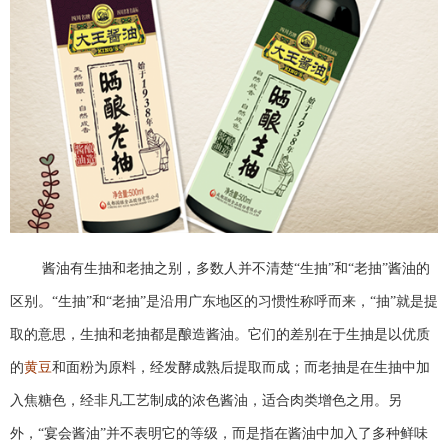
酱油有生抽和老抽之别，多数人并不清楚“生抽”和“老抽”酱油的
区别。“生抽”和“老抽”是沿用广东地区的习惯性称呼而来，“抽”就是提
取的意思，生抽和老抽都是酿造酱油。它们的差别在于生抽是以优质
的
黄豆
和面粉为原料，经发酵成熟后提取而成；而老抽是在生抽中加
入焦糖色，经非凡工艺制成的浓色酱油，适合肉类增色之用。另
外，“宴会酱油”并不表明它的等级，而是指在酱油中加入了多种鲜味