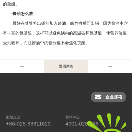
的微甜。
酱油怎么放
最好在菜肴将出锅前加入酱油，略炒煮后即出锅，因为酱油中含
有丰富的氨基酸，这样可以避免锅内的高温破坏氨基酸，使营养价值
受到破坏，而且酱油中的糖分也不会焦化变酸。
返回列表
企业邮箱
国酿企业
营销中心
+86-028-68611620
4001-028-038