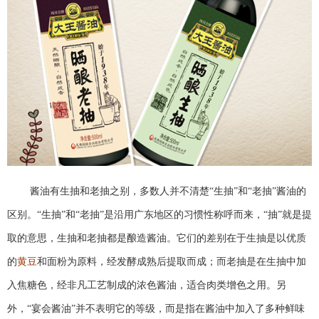
酱油有生抽和老抽之别，多数人并不清楚“生抽”和“老抽”酱油的
区别。“生抽”和“老抽”是沿用广东地区的习惯性称呼而来，“抽”就是提
取的意思，生抽和老抽都是酿造酱油。它们的差别在于生抽是以优质
的
黄豆
和面粉为原料，经发酵成熟后提取而成；而老抽是在生抽中加
入焦糖色，经非凡工艺制成的浓色酱油，适合肉类增色之用。另
外，“宴会酱油”并不表明它的等级，而是指在酱油中加入了多种鲜味