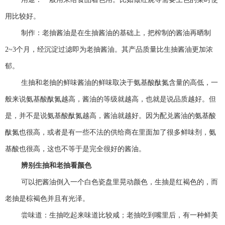
用比较好。
制作：老抽酱油是在生抽酱油的基础上，把榨制的酱油再晒制
2~3个月，经沉淀过滤即为老抽酱油。其产品质量比生抽酱油更加浓
郁。
生抽和老抽的鲜味酱油的鲜味取决于氨基酸酞氮含量的高低，一
般来说氨基酸酞氮越高，酱油的等级就越高，也就是说品质越好。但
是，并不是说氨基酸酞氮越高，酱油就越好。因为配兑酱油的氨基酸
酞氮也很高，或者是有一些不法的供给商在里面加了很多鲜味剂，氨
基酸也很高，这也不等于是完全很好的酱油。
辨别生抽和老抽看颜色
可以把酱油倒入一个白色瓷盘里晃动颜色，生抽是红褐色的，而
老抽是棕褐色并且有光泽。
尝味道：生抽吃起来味道比较咸；老抽吃到嘴里后，有一种鲜美