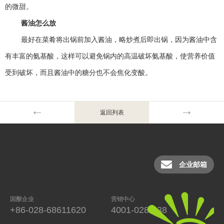
的微甜。
酱油怎么放
最好在菜肴将出锅前加入酱油，略炒煮后即出锅，因为酱油中含
有丰富的氨基酸，这样可以避免锅内的高温破坏氨基酸，使营养价值
受到破坏，而且酱油中的糖分也不会焦化变酸。
返回列表
企业邮箱
国酿企业
营销中心
+86-028-68611620
4001-028-038