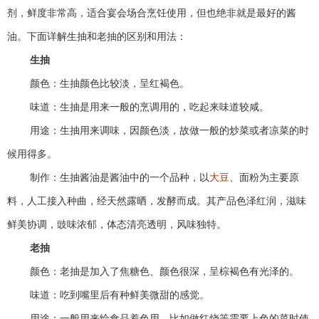
剂，鲜度非常高，适合宴会场合烹饪使用，但也绝非就是最好的酱
油。下面详解生抽和老抽的区别和用法：
生抽
颜色：生抽颜色比较淡，呈红褐色。
味道：生抽是用来一般的烹调用的，吃起来味道较咸。
用途：生抽用来调味，因颜色淡，故做一般的炒菜或者凉菜的时
候用得多。
制作：生抽酱油是酱油中的一个品种，以
大豆
、面粉为主要原
料，人工接入种曲，经天然露晒，发酵而成。其产品色泽红润，滋味
鲜美协调，豉味浓郁，体态清亮透明，风味独特。
老抽
颜色：老抽是加入了焦糖色、颜色很深，呈棕褐色有光泽的。
味道：吃到嘴里后有种鲜美微甜的感觉。
用途：一般用来给食品着色用。比如做红烧等需要上色的菜时使