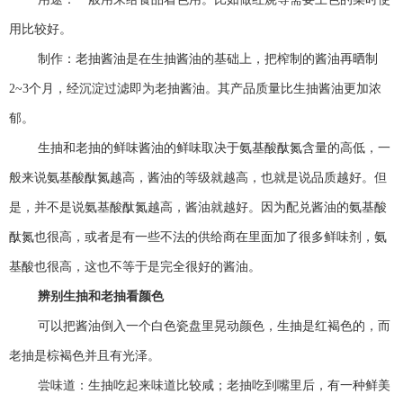
用比较好。
制作：老抽酱油是在生抽酱油的基础上，把榨制的酱油再晒制
2~3个月，经沉淀过滤即为老抽酱油。其产品质量比生抽酱油更加浓
郁。
生抽和老抽的鲜味酱油的鲜味取决于氨基酸酞氮含量的高低，一
般来说氨基酸酞氮越高，酱油的等级就越高，也就是说品质越好。但
是，并不是说氨基酸酞氮越高，酱油就越好。因为配兑酱油的氨基酸
酞氮也很高，或者是有一些不法的供给商在里面加了很多鲜味剂，氨
基酸也很高，这也不等于是完全很好的酱油。
辨别生抽和老抽看颜色
可以把酱油倒入一个白色瓷盘里晃动颜色，生抽是红褐色的，而
老抽是棕褐色并且有光泽。
尝味道：生抽吃起来味道比较咸；老抽吃到嘴里后，有一种鲜美