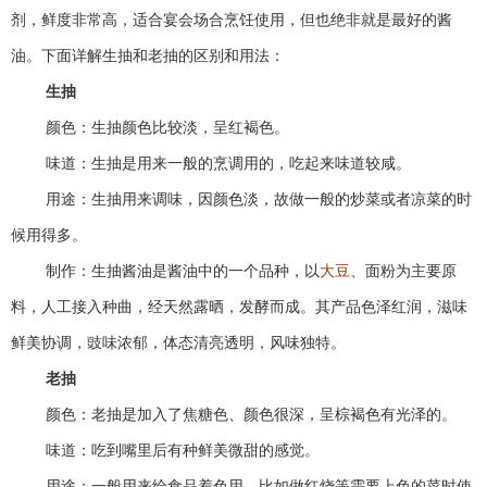
剂，鲜度非常高，适合宴会场合烹饪使用，但也绝非就是最好的酱
油。下面详解生抽和老抽的区别和用法：
生抽
颜色：生抽颜色比较淡，呈红褐色。
味道：生抽是用来一般的烹调用的，吃起来味道较咸。
用途：生抽用来调味，因颜色淡，故做一般的炒菜或者凉菜的时
候用得多。
制作：生抽酱油是酱油中的一个品种，以
大豆
、面粉为主要原
料，人工接入种曲，经天然露晒，发酵而成。其产品色泽红润，滋味
鲜美协调，豉味浓郁，体态清亮透明，风味独特。
老抽
颜色：老抽是加入了焦糖色、颜色很深，呈棕褐色有光泽的。
味道：吃到嘴里后有种鲜美微甜的感觉。
用途：一般用来给食品着色用。比如做红烧等需要上色的菜时使