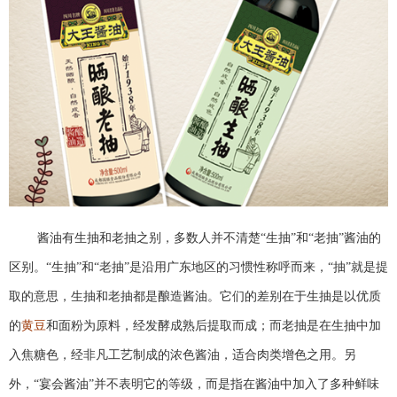
酱油有生抽和老抽之别，多数人并不清楚“生抽”和“老抽”酱油的
区别。“生抽”和“老抽”是沿用广东地区的习惯性称呼而来，“抽”就是提
取的意思，生抽和老抽都是酿造酱油。它们的差别在于生抽是以优质
的
黄豆
和面粉为原料，经发酵成熟后提取而成；而老抽是在生抽中加
入焦糖色，经非凡工艺制成的浓色酱油，适合肉类增色之用。另
外，“宴会酱油”并不表明它的等级，而是指在酱油中加入了多种鲜味