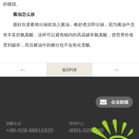
的微甜。
酱油怎么放
最好在菜肴将出锅前加入酱油，略炒煮后即出锅，因为酱油中含
有丰富的氨基酸，这样可以避免锅内的高温破坏氨基酸，使营养价值
受到破坏，而且酱油中的糖分也不会焦化变酸。
返回列表
企业邮箱
国酿企业
营销中心
+86-028-68611620
4001-028-038