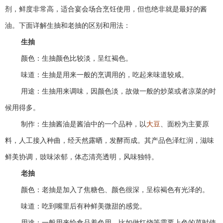
剂，鲜度非常高，适合宴会场合烹饪使用，但也绝非就是最好的酱
油。下面详解生抽和老抽的区别和用法：
生抽
颜色：生抽颜色比较淡，呈红褐色。
味道：生抽是用来一般的烹调用的，吃起来味道较咸。
用途：生抽用来调味，因颜色淡，故做一般的炒菜或者凉菜的时
候用得多。
制作：生抽酱油是酱油中的一个品种，以
大豆
、面粉为主要原
料，人工接入种曲，经天然露晒，发酵而成。其产品色泽红润，滋味
鲜美协调，豉味浓郁，体态清亮透明，风味独特。
老抽
颜色：老抽是加入了焦糖色、颜色很深，呈棕褐色有光泽的。
味道：吃到嘴里后有种鲜美微甜的感觉。
用途：一般用来给食品着色用。比如做红烧等需要上色的菜时使