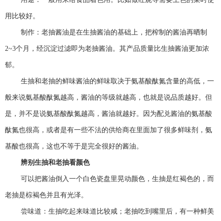
用比较好。
制作：老抽酱油是在生抽酱油的基础上，把榨制的酱油再晒制
2~3个月，经沉淀过滤即为老抽酱油。其产品质量比生抽酱油更加浓
郁。
生抽和老抽的鲜味酱油的鲜味取决于氨基酸酞氮含量的高低，一
般来说氨基酸酞氮越高，酱油的等级就越高，也就是说品质越好。但
是，并不是说氨基酸酞氮越高，酱油就越好。因为配兑酱油的氨基酸
酞氮也很高，或者是有一些不法的供给商在里面加了很多鲜味剂，氨
基酸也很高，这也不等于是完全很好的酱油。
辨别生抽和老抽看颜色
可以把酱油倒入一个白色瓷盘里晃动颜色，生抽是红褐色的，而
老抽是棕褐色并且有光泽。
尝味道：生抽吃起来味道比较咸；老抽吃到嘴里后，有一种鲜美