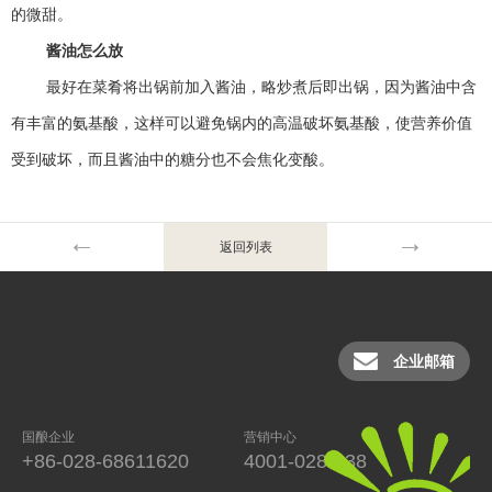
的微甜。
酱油怎么放
最好在菜肴将出锅前加入酱油，略炒煮后即出锅，因为酱油中含
有丰富的氨基酸，这样可以避免锅内的高温破坏氨基酸，使营养价值
受到破坏，而且酱油中的糖分也不会焦化变酸。
返回列表
企业邮箱
国酿企业
营销中心
+86-028-68611620
4001-028-038