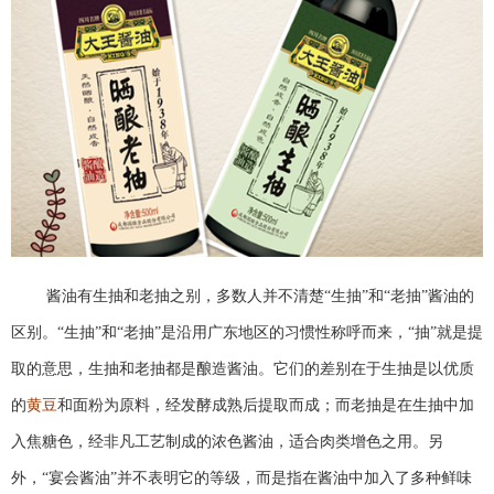
酱油有生抽和老抽之别，多数人并不清楚“生抽”和“老抽”酱油的
区别。“生抽”和“老抽”是沿用广东地区的习惯性称呼而来，“抽”就是提
取的意思，生抽和老抽都是酿造酱油。它们的差别在于生抽是以优质
的
黄豆
和面粉为原料，经发酵成熟后提取而成；而老抽是在生抽中加
入焦糖色，经非凡工艺制成的浓色酱油，适合肉类增色之用。另
外，“宴会酱油”并不表明它的等级，而是指在酱油中加入了多种鲜味