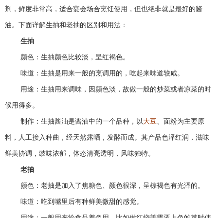
剂，鲜度非常高，适合宴会场合烹饪使用，但也绝非就是最好的酱
油。下面详解生抽和老抽的区别和用法：
生抽
颜色：生抽颜色比较淡，呈红褐色。
味道：生抽是用来一般的烹调用的，吃起来味道较咸。
用途：生抽用来调味，因颜色淡，故做一般的炒菜或者凉菜的时
候用得多。
制作：生抽酱油是酱油中的一个品种，以
大豆
、面粉为主要原
料，人工接入种曲，经天然露晒，发酵而成。其产品色泽红润，滋味
鲜美协调，豉味浓郁，体态清亮透明，风味独特。
老抽
颜色：老抽是加入了焦糖色、颜色很深，呈棕褐色有光泽的。
味道：吃到嘴里后有种鲜美微甜的感觉。
用途：一般用来给食品着色用。比如做红烧等需要上色的菜时使