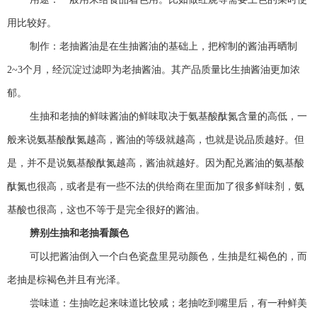
用比较好。
制作：老抽酱油是在生抽酱油的基础上，把榨制的酱油再晒制
2~3个月，经沉淀过滤即为老抽酱油。其产品质量比生抽酱油更加浓
郁。
生抽和老抽的鲜味酱油的鲜味取决于氨基酸酞氮含量的高低，一
般来说氨基酸酞氮越高，酱油的等级就越高，也就是说品质越好。但
是，并不是说氨基酸酞氮越高，酱油就越好。因为配兑酱油的氨基酸
酞氮也很高，或者是有一些不法的供给商在里面加了很多鲜味剂，氨
基酸也很高，这也不等于是完全很好的酱油。
辨别生抽和老抽看颜色
可以把酱油倒入一个白色瓷盘里晃动颜色，生抽是红褐色的，而
老抽是棕褐色并且有光泽。
尝味道：生抽吃起来味道比较咸；老抽吃到嘴里后，有一种鲜美