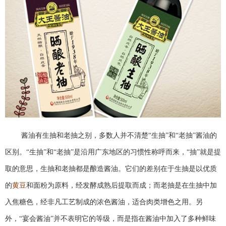
酱油有生抽和老抽之别，多数人并不清楚“生抽”和“老抽”酱油的
区别。“生抽”和“老抽”是沿用广东地区的习惯性称呼而来，“抽”就是提
取的意思，生抽和老抽都是酿造酱油。它们的差别在于生抽是以优质
的
黄豆
和面粉为原料，经发酵成熟后提取而成；而老抽是在生抽中加
入焦糖色，经非凡工艺制成的浓色酱油，适合肉类增色之用。另
外，“宴会酱油”并不表明它的等级，而是指在酱油中加入了多种鲜味