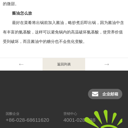
的微甜。
酱油怎么放
最好在菜肴将出锅前加入酱油，略炒煮后即出锅，因为酱油中含
有丰富的氨基酸，这样可以避免锅内的高温破坏氨基酸，使营养价值
受到破坏，而且酱油中的糖分也不会焦化变酸。
返回列表
企业邮箱
国酿企业
营销中心
+86-028-68611620
4001-028-038