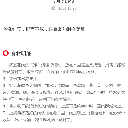
2016-12-30
色泽红亮，肥而不腻，是春夏的时令菜肴
食材明细：
1、将五花肉洗干净，清理掉细毛，放在水里煮至八成熟，用筷子能戳
透就算好了。取出晾凉，在皮的上面用刀划成小方格。
2、红米加水熬成汁。
3、将五花肉放入锅内，加水没过肉面，放鸡精、葱、姜、大料、桂
皮、黄酒、糖、海会寺腐乳、红米汁和少许盐，炖1个小时，待水分大
半收干，将肉捞起，皮朝下扣在大碗中。
4、将未收干的汤汁倒入肉碗内，上屉再蒸约半小时，至肉酥烂为止。
5、上桌前将蒸好的肉倒扣在盘子里，肉皮朝上。滗出肉汁，在炒锅中
收浓，淋上香油，浇在腐乳肉上就好了。