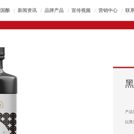
于国酿
新闻资讯
品牌产品
宣传视频
营销中心
联
酿简介
公司新闻
产品介绍
广告视频
营销网络
联
展历程
科普知识
新品推介
加
业文化
国酿厨房
在
术优势
誉资质
产品
以黑