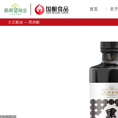
首页
关
大王酱油 — 黑米醋
国
发
企
技
荣