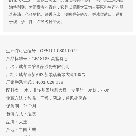
油特别受广大消费者的青睐，它是以脱脂大豆为主要原料生产的酿
造酱油，色泽鲜艳、酱香突出、滋味鲜美醇厚、鲜咸甜适口，适用
于烧、炒、拌、卤等各种烹调。
生产许可证编号：QS5101 0301 0072
产品标准号：GB18186 高盐稀态
厂名：成都国酿食品股份有限公司
厂址：成都市新都区新繁镇新繁大道139号
厂家联系方式：4001-028-038
配料表： 水，非转基因脱脂大豆，食用盐，麦麸，小麦
储藏方法：常温，干燥，阴凉，通风处保存
保质期：24个月
包装方式：瓶装
品牌：大王
产地：中国大陆