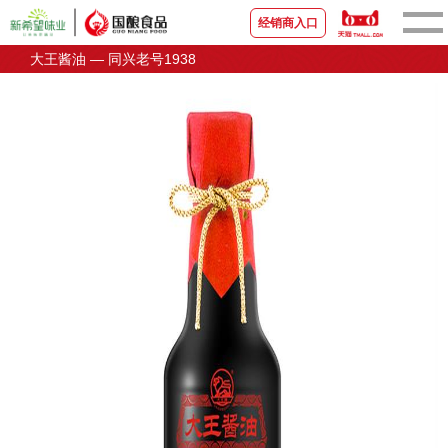
经销商入口
大王酱油 — 同兴老号1938
首页
关于国酿
新闻资讯
品牌产品
宣传视频
营销中心
联系我们