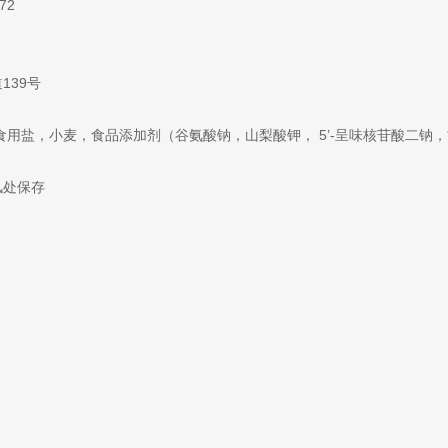
72
139号
食用盐，小麦，食品添加剂（谷氨酸钠，山梨酸钾， 5’-呈味核苷酸二钠
风处保存