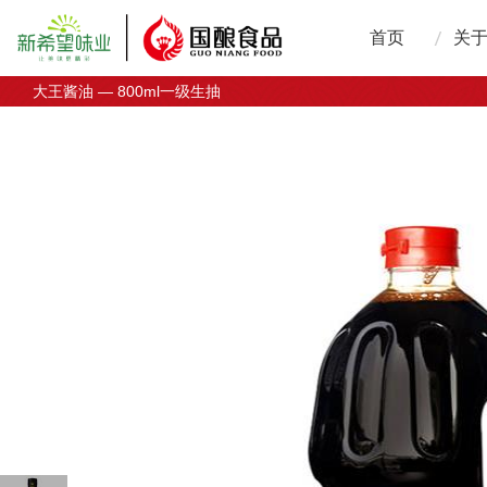
首页
关
大王酱油 — 800ml一级生抽
国
发
企
技
荣