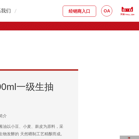
系我们
OA
经销商入口
系方式
入我们
线留言
00ml一级生抽
简介
酱油以小豆、小麦、麸皮为原料，采
生物发酵的 天然晒制工艺精酿而成。