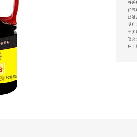
并采
传统
酱油
受广
主要
香突
用于