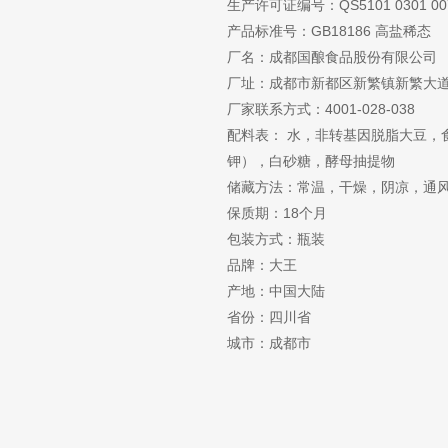
生产许可证编号：QS5101 0301 00
产品标准号：GB18186 高盐稀态
厂名：成都国酿食品股份有限公司
厂址：成都市新都区新繁镇新繁大道
厂家联系方式：4001-028-038
配料表： 水，非转基因脱脂大豆，
钾），白砂糖，酵母抽提物
储藏方法：常温，干燥，阴凉，通
保质期：18个月
包装方式：瓶装
品牌：大王
产地：中国大陆
省份：四川省
城市：成都市