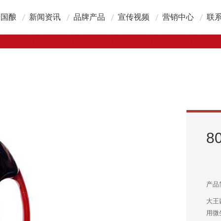
于国酿
新闻资讯
品牌产品
宣传视频
营销中心
联
酿简介
公司新闻
产品介绍
广告视频
营销网络
联
展历程
科普知识
新品推介
加
业文化
国酿厨房
在
术优势
誉资质
8
产品
大王
用微