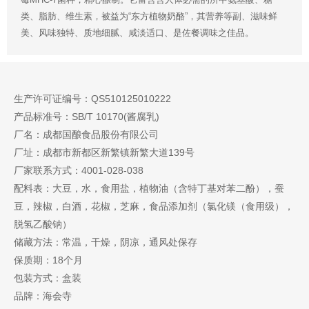
类、脂肪、维生素，被益为“东方植物奶酪”，其营养等副、滋味鲜
美、风味独特、质地细腻、咸淡适口、是佐餐调味之佳品。
生产许可证编号：QS510125010222
产品标准号：SB/T 10170(酱腐乳)
厂名：成都国酿食品股份有限公司
厂址：成都市新都区新繁镇新繁大道139号
厂家联系方式：4001-028-038
配料表：大豆，水，食用盐，植物油（含特丁基对苯二酚），蚕
豆，辣椒，白酒，花椒，芝麻，食品添加剂（氯化镁（食用级），
脱氢乙酸钠）
储藏方法：常温，干燥，阴凉，通风处保存
保质期：18个月
包装方式：盒装
品牌：海会寺