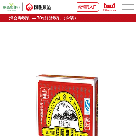
经销商入口
海会寺腐乳 — 70g鲜酥腐乳（盒装）
首页
关于国酿
新闻资讯
品牌产品
宣传视频
营销中心
联系我们